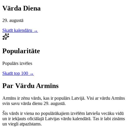
Vārda Diena
29. augustā
Skatīt kalendāru →
Popularitāte
Populārs izvēles
Skatīt top 100 →
Par Vārdu
Armīns
Armīns
ir
zēnu
vārds, kas ir populārs Latvijā.
Visi ar vārdu Armīns
svin savu vārda dienu 29. augustā.
Šis vārds ir viena no populārākajiem izvēlēm latviešu vecāku vidū
un ir iekļauts oficiālajā Latvijas vārdu kalendārā. Tas ir labi zināms
un viegli atpazīstams.