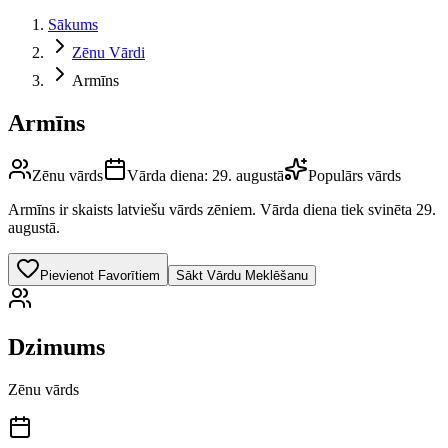
Sākums
Zēnu Vārdi
Armīns
Armīns
Zēnu vārds
Vārda diena:
29. augustā
Populārs vārds
Armīns
ir skaists latviešu vārds
zēniem
.
Vārda diena tiek svinēta 29.
augustā.
Pievienot Favorītiem
Sākt Vārdu Meklēšanu
Dzimums
Zēnu vārds