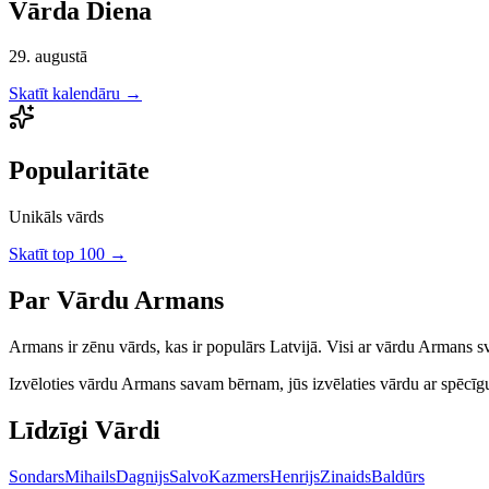
Vārda Diena
29. augustā
Skatīt kalendāru →
Popularitāte
Unikāls vārds
Skatīt top 100 →
Par Vārdu
Armans
Armans
ir
zēnu
vārds, kas ir populārs Latvijā.
Visi ar vārdu Armans sv
Izvēloties vārdu
Armans
savam bērnam, jūs izvēlaties vārdu ar spēcīgu 
Līdzīgi Vārdi
Sondars
Mihails
Dagnijs
Salvo
Kazmers
Henrijs
Zinaids
Baldūrs