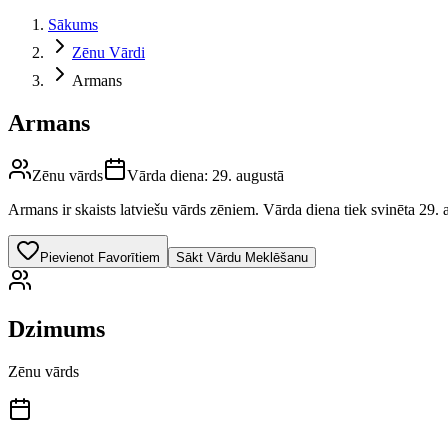
Sākums
Zēnu Vārdi
Armans
Armans
Zēnu vārds
Vārda diena:
29. augustā
Armans
ir skaists latviešu vārds
zēniem
.
Vārda diena tiek svinēta 29. 
Pievienot Favorītiem
Sākt Vārdu Meklēšanu
Dzimums
Zēnu vārds