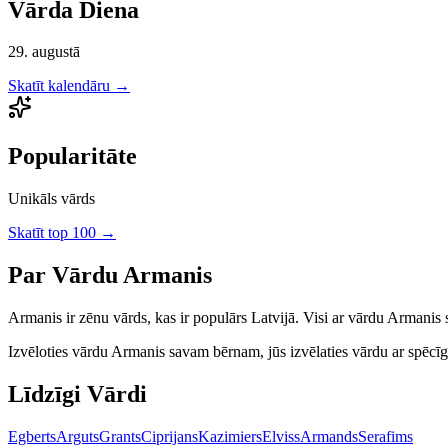
Vārda Diena
29. augustā
Skatīt kalendāru →
Popularitāte
Unikāls vārds
Skatīt top 100 →
Par Vārdu
Armanis
Armanis
ir
zēnu
vārds, kas ir populārs Latvijā.
Visi ar vārdu Armanis 
Izvēloties vārdu
Armanis
savam bērnam, jūs izvēlaties vārdu ar spēcīgu 
Līdzīgi Vārdi
Egberts
Arguts
Grants
Ciprijans
Kazimiers
Elviss
Armands
Serafims