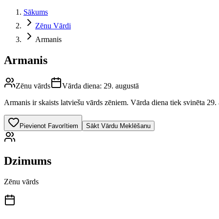
Sākums
Zēnu Vārdi
Armanis
Armanis
Zēnu vārds
Vārda diena:
29. augustā
Armanis
ir skaists latviešu vārds
zēniem
.
Vārda diena tiek svinēta 29. 
Pievienot Favorītiem
Sākt Vārdu Meklēšanu
Dzimums
Zēnu vārds