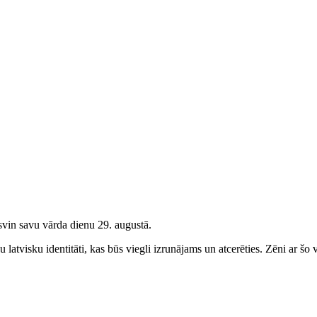
svin savu vārda dienu 29. augustā.
latvisku identitāti, kas būs viegli izrunājams un atcerēties.
Zēni
ar šo v