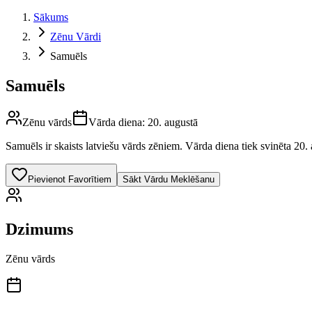
Sākums
Zēnu Vārdi
Samuēls
Samuēls
Zēnu vārds
Vārda diena:
20. augustā
Samuēls
ir skaists latviešu vārds
zēniem
.
Vārda diena tiek svinēta 20. 
Pievienot Favorītiem
Sākt Vārdu Meklēšanu
Dzimums
Zēnu vārds