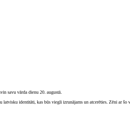
vin savu vārda dienu 20. augustā.
latvisku identitāti, kas būs viegli izrunājams un atcerēties.
Zēni
ar šo v