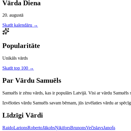
Vārda Diena
20. augustā
Skatīt kalendāru →
Popularitāte
Unikāls vārds
Skatīt top 100 →
Par Vārdu
Samuēls
Samuēls
ir
zēnu
vārds, kas ir populārs Latvijā.
Visi ar vārdu Samuēls s
Izvēloties vārdu
Samuēls
savam bērnam, jūs izvēlaties vārdu ar spēcīgu 
Līdzīgi Vārdi
Raido
Larions
Roberto
Jākobs
Ņikifors
Brunons
Večislavs
Janošs