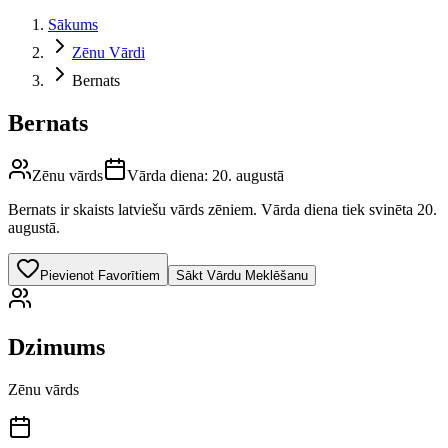
Sākums
Zēnu Vārdi
Bernats
Bernats
Zēnu vārds
Vārda diena:
20. augustā
Bernats
ir skaists latviešu vārds
zēniem
.
Vārda diena tiek svinēta 20.
augustā.
Pievienot Favorītiem
Sākt Vārdu Meklēšanu
Dzimums
Zēnu vārds