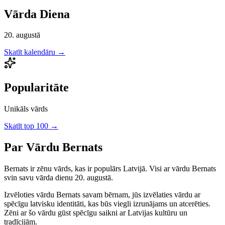
Vārda Diena
20. augustā
Skatīt kalendāru →
Popularitāte
Unikāls vārds
Skatīt top 100 →
Par Vārdu
Bernats
Bernats
ir
zēnu
vārds, kas ir populārs Latvijā.
Visi ar vārdu Bernats
svin savu vārda dienu 20. augustā.
Izvēloties vārdu
Bernats
savam bērnam, jūs izvēlaties vārdu ar
spēcīgu latvisku identitāti, kas būs viegli izrunājams un atcerēties.
Zēni
ar šo vārdu gūst spēcīgu saikni ar Latvijas kultūru un
tradīcijām.