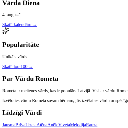
Vārda Diena
4. augustā
Skatīt kalendāru →
Popularitāte
Unikāls vārds
Skatīt top 100 →
Par Vārdu
Rometa
Rometa
ir
meitenes
vārds, kas ir populārs Latvijā.
Visi ar vārdu Romet
Izvēloties vārdu
Rometa
savam bērnam, jūs izvēlaties vārdu ar spēcīgu 
Līdzīgi Vārdi
Jausma
Brīva
Lizeta
Atēna
Anēle
Viveta
Melodija
Rauza