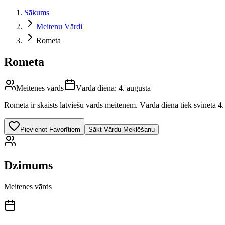
Sākums
Meitenu Vārdi
Rometa
Rometa
Meitenes vārds
Vārda diena:
4. augustā
Rometa
ir skaists latviešu vārds
meitenēm
.
Vārda diena tiek svinēta 4.
Pievienot Favorītiem
Sākt Vārdu Meklēšanu
Dzimums
Meitenes vārds