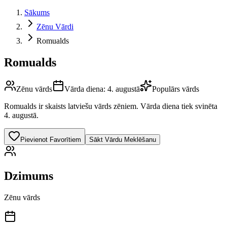
Sākums
Zēnu Vārdi
Romualds
Romualds
Zēnu vārds
Vārda diena:
4. augustā
Populārs vārds
Romualds
ir skaists latviešu vārds
zēniem
.
Vārda diena tiek svinēta
4. augustā.
Pievienot Favorītiem
Sākt Vārdu Meklēšanu
Dzimums
Zēnu vārds