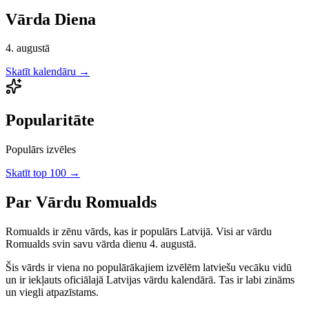
Vārda Diena
4. augustā
Skatīt kalendāru →
Popularitāte
Populārs izvēles
Skatīt top 100 →
Par Vārdu
Romualds
Romualds
ir
zēnu
vārds, kas ir populārs Latvijā.
Visi ar vārdu
Romualds svin savu vārda dienu 4. augustā.
Šis vārds ir viena no populārākajiem izvēlēm latviešu vecāku vidū
un ir iekļauts oficiālajā Latvijas vārdu kalendārā. Tas ir labi zināms
un viegli atpazīstams.