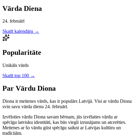
Vārda Diena
24. februārī
Skatīt kalendāru →
Popularitāte
Unikāls vārds
Skatīt top 100 →
Par Vārdu
Diona
Diona
ir
meitenes
vārds, kas ir populārs Latvijā.
Visi ar vārdu Diona
svin savu vārda dienu 24. februārī.
Izvēloties vārdu
Diona
savam bērnam, jūs izvēlaties vārdu ar
spēcīgu latvisku identitāti, kas būs viegli izrunājams un atcerēties.
Meitenes
ar šo vārdu gūst spēcīgu saikni ar Latvijas kultūru un
tradīcijām.