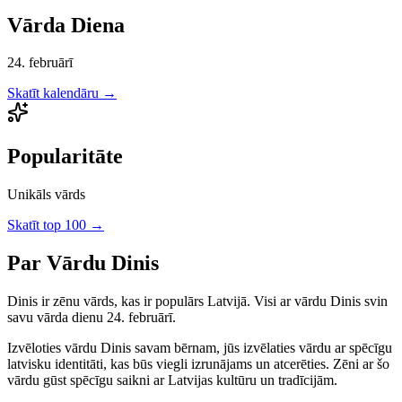
Vārda Diena
24. februārī
Skatīt kalendāru →
Popularitāte
Unikāls vārds
Skatīt top 100 →
Par Vārdu
Dinis
Dinis
ir
zēnu
vārds, kas ir populārs Latvijā.
Visi ar vārdu Dinis svin
savu vārda dienu 24. februārī.
Izvēloties vārdu
Dinis
savam bērnam, jūs izvēlaties vārdu ar spēcīgu
latvisku identitāti, kas būs viegli izrunājams un atcerēties.
Zēni
ar šo
vārdu gūst spēcīgu saikni ar Latvijas kultūru un tradīcijām.