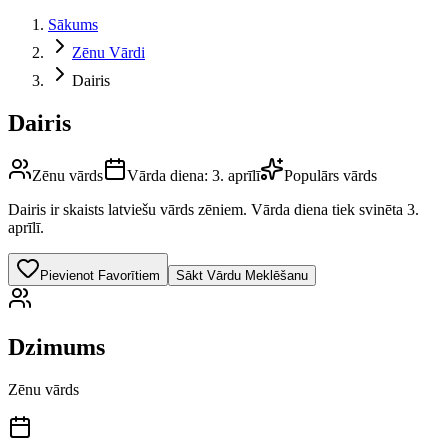
Sākums
Zēnu Vārdi
Dairis
Dairis
Zēnu vārds
Vārda diena:
3. aprīlī
Populārs vārds
Dairis
ir skaists latviešu vārds
zēniem
.
Vārda diena tiek svinēta 3.
aprīlī.
Pievienot Favorītiem
Sākt Vārdu Meklēšanu
Dzimums
Zēnu vārds