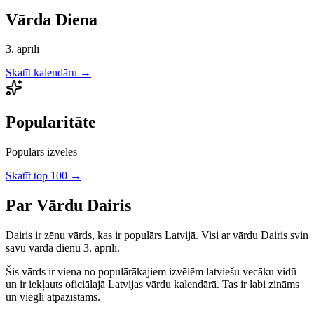
Vārda Diena
3. aprīlī
Skatīt kalendāru →
Popularitāte
Populārs izvēles
Skatīt top 100 →
Par Vārdu
Dairis
Dairis
ir
zēnu
vārds, kas ir populārs Latvijā.
Visi ar vārdu Dairis svin
savu vārda dienu 3. aprīlī.
Šis vārds ir viena no populārākajiem izvēlēm latviešu vecāku vidū
un ir iekļauts oficiālajā Latvijas vārdu kalendārā. Tas ir labi zināms
un viegli atpazīstams.