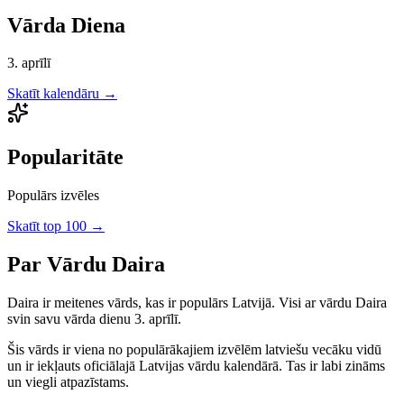
Vārda Diena
3. aprīlī
Skatīt kalendāru →
Popularitāte
Populārs izvēles
Skatīt top 100 →
Par Vārdu
Daira
Daira
ir
meitenes
vārds, kas ir populārs Latvijā.
Visi ar vārdu Daira
svin savu vārda dienu 3. aprīlī.
Šis vārds ir viena no populārākajiem izvēlēm latviešu vecāku vidū
un ir iekļauts oficiālajā Latvijas vārdu kalendārā. Tas ir labi zināms
un viegli atpazīstams.