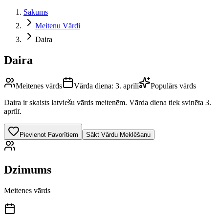
Sākums
Meitenu Vārdi
Daira
Daira
Meitenes vārds
Vārda diena:
3. aprīlī
Populārs vārds
Daira
ir skaists latviešu vārds
meitenēm
.
Vārda diena tiek svinēta 3.
aprīlī.
Pievienot Favorītiem
Sākt Vārdu Meklēšanu
Dzimums
Meitenes vārds