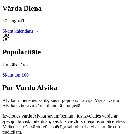
Vārda Diena
30. augustā
Skatīt kalendāru →
Popularitāte
Unikāls vārds
Skatīt top 100 →
Par Vārdu
Alvika
Alvika
ir
meitenes
vārds, kas ir populārs Latvijā.
Visi ar vārdu
Alvika svin savu vārda dienu 30. augustā.
Izvēloties vārdu
Alvika
savam bērnam, jūs izvēlaties vārdu ar
spēcīgu latvisku identitāti, kas būs viegli izrunājams un atcerēties.
Meitenes
ar šo vārdu gūst spēcīgu saikni ar Latvijas kultūru un
tradīcijām.