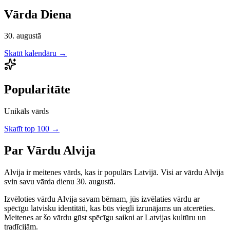
Vārda Diena
30. augustā
Skatīt kalendāru →
Popularitāte
Unikāls vārds
Skatīt top 100 →
Par Vārdu
Alvija
Alvija
ir
meitenes
vārds, kas ir populārs Latvijā.
Visi ar vārdu Alvija
svin savu vārda dienu 30. augustā.
Izvēloties vārdu
Alvija
savam bērnam, jūs izvēlaties vārdu ar
spēcīgu latvisku identitāti, kas būs viegli izrunājams un atcerēties.
Meitenes
ar šo vārdu gūst spēcīgu saikni ar Latvijas kultūru un
tradīcijām.