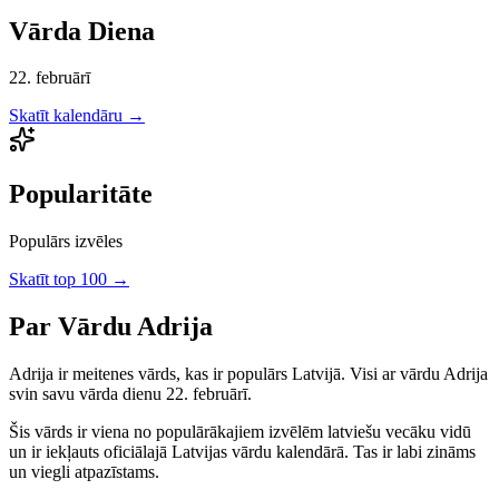
Vārda Diena
22. februārī
Skatīt kalendāru →
Popularitāte
Populārs izvēles
Skatīt top 100 →
Par Vārdu
Adrija
Adrija
ir
meitenes
vārds, kas ir populārs Latvijā.
Visi ar vārdu Adrija
svin savu vārda dienu 22. februārī.
Šis vārds ir viena no populārākajiem izvēlēm latviešu vecāku vidū
un ir iekļauts oficiālajā Latvijas vārdu kalendārā. Tas ir labi zināms
un viegli atpazīstams.