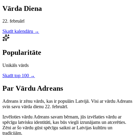
Vārda Diena
22. februārī
Skatīt kalendāru →
Popularitāte
Unikāls vārds
Skatīt top 100 →
Par Vārdu
Adreans
Adreans
ir
zēnu
vārds, kas ir populārs Latvijā.
Visi ar vārdu Adreans
svin savu vārda dienu 22. februārī.
Izvēloties vārdu
Adreans
savam bērnam, jūs izvēlaties vārdu ar
spēcīgu latvisku identitāti, kas būs viegli izrunājams un atcerēties.
Zēni
ar šo vārdu gūst spēcīgu saikni ar Latvijas kultūru un
tradīcijām.