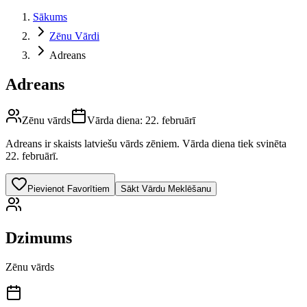
Sākums
Zēnu Vārdi
Adreans
Adreans
Zēnu vārds
Vārda diena:
22. februārī
Adreans
ir skaists latviešu vārds
zēniem
.
Vārda diena tiek svinēta
22. februārī.
Pievienot Favorītiem
Sākt Vārdu Meklēšanu
Dzimums
Zēnu vārds