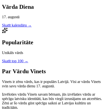
Vārda Diena
17. augustā
Skatīt kalendāru →
Popularitāte
Unikāls vārds
Skatīt top 100 →
Par Vārdu
Vinets
Vinets
ir
zēnu
vārds, kas ir populārs Latvijā.
Visi ar vārdu Vinets
svin savu vārda dienu 17. augustā.
Izvēloties vārdu
Vinets
savam bērnam, jūs izvēlaties vārdu ar
spēcīgu latvisku identitāti, kas būs viegli izrunājams un atcerēties.
Zēni
ar šo vārdu gūst spēcīgu saikni ar Latvijas kultūru un
tradīcijām.