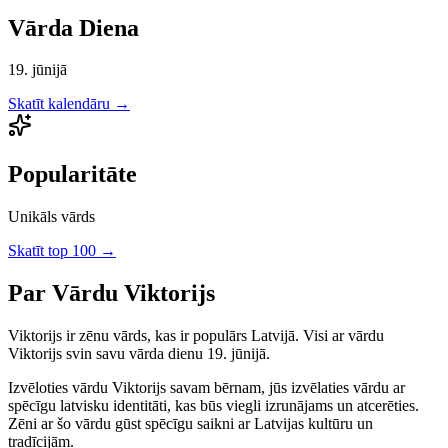
Vārda Diena
19. jūnijā
Skatīt kalendāru →
Popularitāte
Unikāls vārds
Skatīt top 100 →
Par Vārdu
Viktorijs
Viktorijs
ir
zēnu
vārds, kas ir populārs Latvijā.
Visi ar vārdu
Viktorijs svin savu vārda dienu 19. jūnijā.
Izvēloties vārdu
Viktorijs
savam bērnam, jūs izvēlaties vārdu ar
spēcīgu latvisku identitāti, kas būs viegli izrunājams un atcerēties.
Zēni
ar šo vārdu gūst spēcīgu saikni ar Latvijas kultūru un
tradīcijām.