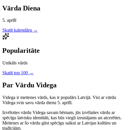
Vārda Diena
5. aprīlī
Skatīt kalendāru →
Popularitāte
Unikāls vārds
Skatīt top 100 →
Par Vārdu
Videga
Videga
ir
meitenes
vārds, kas ir populārs Latvijā.
Visi ar vārdu
Videga svin savu vārda dienu 5. aprīlī.
Izvēloties vārdu
Videga
savam bērnam, jūs izvēlaties vārdu ar
spēcīgu latvisku identitāti, kas būs viegli izrunājams un atcerēties.
Meitenes
ar šo vārdu gūst spēcīgu saikni ar Latvijas kultūru un
tradīcijām.