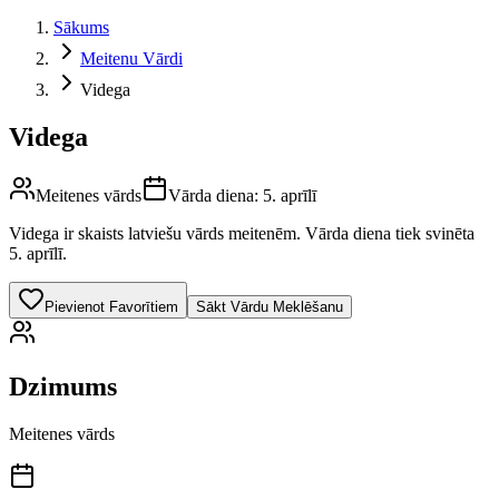
Sākums
Meitenu Vārdi
Videga
Videga
Meitenes vārds
Vārda diena:
5. aprīlī
Videga
ir skaists latviešu vārds
meitenēm
.
Vārda diena tiek svinēta
5. aprīlī.
Pievienot Favorītiem
Sākt Vārdu Meklēšanu
Dzimums
Meitenes vārds