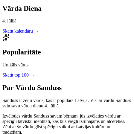
Vārda Diena
4. jūlijā
Skatīt kalendāru →
Popularitāte
Unikāls vārds
Skatīt top 100 →
Par Vārdu
Sanduss
Sanduss
ir
zēnu
vārds, kas ir populārs Latvijā.
Visi ar vārdu Sanduss
svin savu vārda dienu 4. jūlijā.
Izvēloties vārdu
Sanduss
savam bērnam, jūs izvēlaties vārdu ar
spēcīgu latvisku identitāti, kas būs viegli izrunājams un atcerēties.
Zēni
ar šo vārdu gūst spēcīgu saikni ar Latvijas kultūru un
tradīcijām.