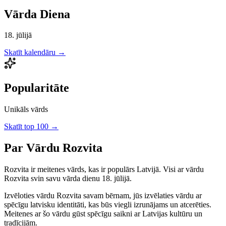
Vārda Diena
18. jūlijā
Skatīt kalendāru →
Popularitāte
Unikāls vārds
Skatīt top 100 →
Par Vārdu
Rozvita
Rozvita
ir
meitenes
vārds, kas ir populārs Latvijā.
Visi ar vārdu
Rozvita svin savu vārda dienu 18. jūlijā.
Izvēloties vārdu
Rozvita
savam bērnam, jūs izvēlaties vārdu ar
spēcīgu latvisku identitāti, kas būs viegli izrunājams un atcerēties.
Meitenes
ar šo vārdu gūst spēcīgu saikni ar Latvijas kultūru un
tradīcijām.