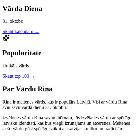
Vārda Diena
31. oktobrī
Skatīt kalendāru →
Popularitāte
Unikāls vārds
Skatīt top 100 →
Par Vārdu
Rina
Rina
ir
meitenes
vārds, kas ir populārs Latvijā.
Visi ar vārdu Rina
svin savu vārda dienu 31. oktobrī.
Izvēloties vārdu
Rina
savam bērnam, jūs izvēlaties vārdu ar spēcīgu
latvisku identitāti, kas būs viegli izrunājams un atcerēties.
Meitenes
ar šo vārdu gūst spēcīgu saikni ar Latvijas kultūru un tradīcijām.