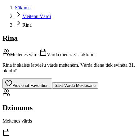
Sākums
Meitenu Vārdi
Rina
Rina
Meitenes vārds
Vārda diena:
31. oktobrī
Rina
ir skaists latviešu vārds
meitenēm
.
Vārda diena tiek svinēta 31.
oktobrī.
Pievienot Favorītiem
Sākt Vārdu Meklēšanu
Dzimums
Meitenes vārds