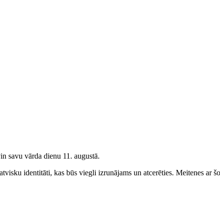
vin savu vārda dienu 11. augustā.
tvisku identitāti, kas būs viegli izrunājams un atcerēties.
Meitenes
ar šo