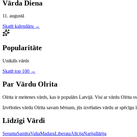
Vārda Diena
11. augustā
Skatīt kalendāru →
Popularitāte
Unikāls vārds
Skatīt top 100 →
Par Vārdu
Olrita
Olrita
ir
meitenes
vārds, kas ir populārs Latvijā.
Visi ar vārdu Olrita s
Izvēloties vārdu
Olrita
savam bērnam, jūs izvēlaties vārdu ar spēcīgu la
Līdzīgi Vārdi
Seranta
Samīra
Valta
Madara
Liberata
Alīcija
Narija
Ilārija