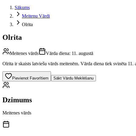
Sākums
Meitenu Vārdi
Olrita
Olrita
Meitenes vārds
Vārda diena:
11. augustā
Olrita
ir skaists latviešu vārds
meitenēm
.
Vārda diena tiek svinēta 11. 
Pievienot Favorītiem
Sākt Vārdu Meklēšanu
Dzimums
Meitenes vārds