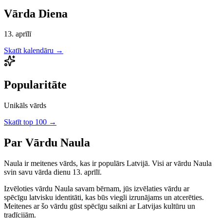
Vārda Diena
13. aprīlī
Skatīt kalendāru →
Popularitāte
Unikāls vārds
Skatīt top 100 →
Par Vārdu
Naula
Naula
ir
meitenes
vārds, kas ir populārs Latvijā.
Visi ar vārdu Naula
svin savu vārda dienu 13. aprīlī.
Izvēloties vārdu
Naula
savam bērnam, jūs izvēlaties vārdu ar
spēcīgu latvisku identitāti, kas būs viegli izrunājams un atcerēties.
Meitenes
ar šo vārdu gūst spēcīgu saikni ar Latvijas kultūru un
tradīcijām.