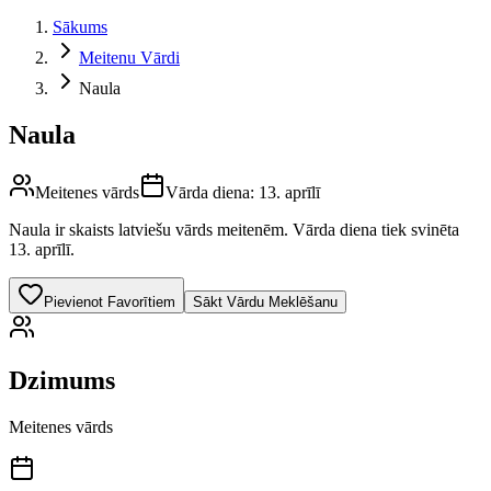
Sākums
Meitenu Vārdi
Naula
Naula
Meitenes vārds
Vārda diena:
13. aprīlī
Naula
ir skaists latviešu vārds
meitenēm
.
Vārda diena tiek svinēta
13. aprīlī.
Pievienot Favorītiem
Sākt Vārdu Meklēšanu
Dzimums
Meitenes vārds