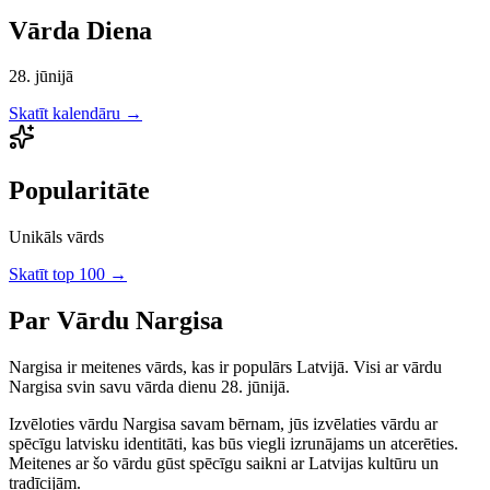
Vārda Diena
28. jūnijā
Skatīt kalendāru →
Popularitāte
Unikāls vārds
Skatīt top 100 →
Par Vārdu
Nargisa
Nargisa
ir
meitenes
vārds, kas ir populārs Latvijā.
Visi ar vārdu
Nargisa svin savu vārda dienu 28. jūnijā.
Izvēloties vārdu
Nargisa
savam bērnam, jūs izvēlaties vārdu ar
spēcīgu latvisku identitāti, kas būs viegli izrunājams un atcerēties.
Meitenes
ar šo vārdu gūst spēcīgu saikni ar Latvijas kultūru un
tradīcijām.