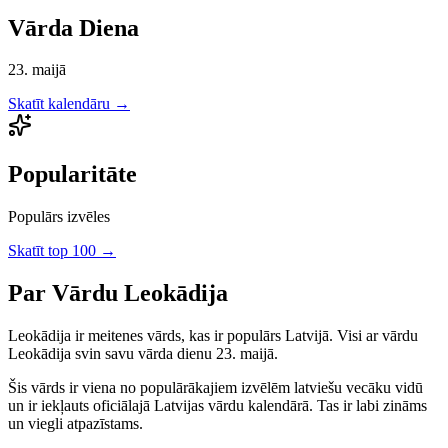
Vārda Diena
23. maijā
Skatīt kalendāru →
Popularitāte
Populārs izvēles
Skatīt top 100 →
Par Vārdu
Leokādija
Leokādija
ir
meitenes
vārds, kas ir populārs Latvijā.
Visi ar vārdu
Leokādija svin savu vārda dienu 23. maijā.
Šis vārds ir viena no populārākajiem izvēlēm latviešu vecāku vidū
un ir iekļauts oficiālajā Latvijas vārdu kalendārā. Tas ir labi zināms
un viegli atpazīstams.