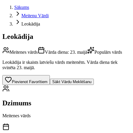
Sākums
Meitenu Vārdi
Leokādija
Leokādija
Meitenes vārds
Vārda diena:
23. maijā
Populārs vārds
Leokādija
ir skaists latviešu vārds
meitenēm
.
Vārda diena tiek
svinēta 23. maijā.
Pievienot Favorītiem
Sākt Vārdu Meklēšanu
Dzimums
Meitenes vārds