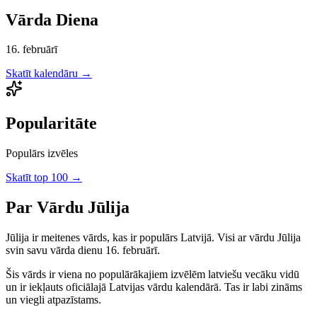
Vārda Diena
16. februārī
Skatīt kalendāru →
Popularitāte
Populārs izvēles
Skatīt top 100 →
Par Vārdu
Jūlija
Jūlija
ir
meitenes
vārds, kas ir populārs Latvijā.
Visi ar vārdu Jūlija
svin savu vārda dienu 16. februārī.
Šis vārds ir viena no populārākajiem izvēlēm latviešu vecāku vidū
un ir iekļauts oficiālajā Latvijas vārdu kalendārā. Tas ir labi zināms
un viegli atpazīstams.