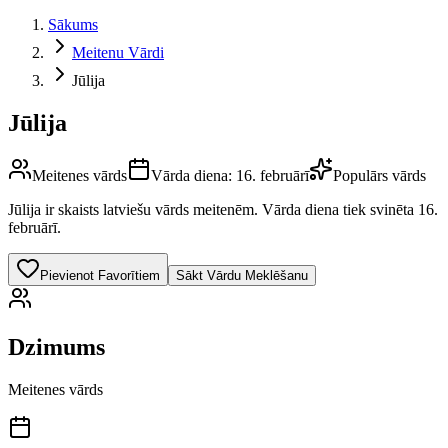
Sākums
Meitenu Vārdi
Jūlija
Jūlija
Meitenes vārds
Vārda diena:
16. februārī
Populārs vārds
Jūlija
ir skaists latviešu vārds
meitenēm
.
Vārda diena tiek svinēta 16.
februārī.
Pievienot Favorītiem
Sākt Vārdu Meklēšanu
Dzimums
Meitenes vārds