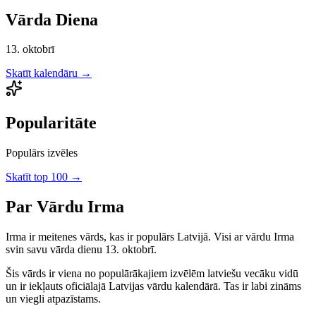
Vārda Diena
13. oktobrī
Skatīt kalendāru →
Popularitāte
Populārs izvēles
Skatīt top 100 →
Par Vārdu
Irma
Irma
ir
meitenes
vārds, kas ir populārs Latvijā.
Visi ar vārdu Irma
svin savu vārda dienu 13. oktobrī.
Šis vārds ir viena no populārākajiem izvēlēm latviešu vecāku vidū
un ir iekļauts oficiālajā Latvijas vārdu kalendārā. Tas ir labi zināms
un viegli atpazīstams.