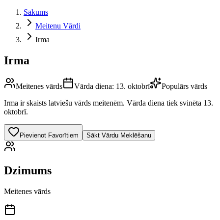
Sākums
Meitenu Vārdi
Irma
Irma
Meitenes vārds
Vārda diena:
13. oktobrī
Populārs vārds
Irma
ir skaists latviešu vārds
meitenēm
.
Vārda diena tiek svinēta 13.
oktobrī.
Pievienot Favorītiem
Sākt Vārdu Meklēšanu
Dzimums
Meitenes vārds