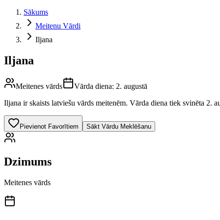
Sākums
Meitenu Vārdi
Iljana
Iljana
Meitenes vārds
Vārda diena:
2. augustā
Iljana
ir skaists latviešu vārds
meitenēm
.
Vārda diena tiek svinēta 2. a
Pievienot Favorītiem
Sākt Vārdu Meklēšanu
Dzimums
Meitenes vārds