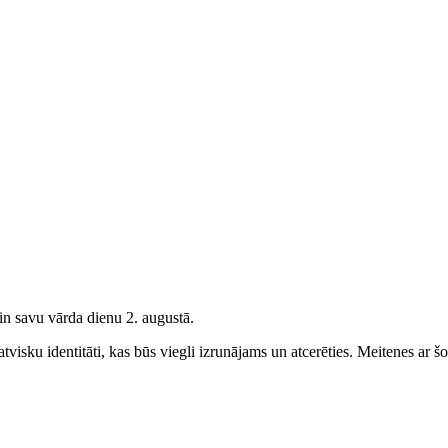
vin savu vārda dienu 2. augustā.
tvisku identitāti, kas būs viegli izrunājams un atcerēties.
Meitenes
ar šo