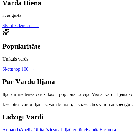
Vārda Diena
2. augustā
Skatīt kalendāru →
Popularitāte
Unikāls vārds
Skatīt top 100 →
Par Vārdu
Iljana
Iljana
ir
meitenes
vārds, kas ir populārs Latvijā.
Visi ar vārdu Iljana s
Izvēloties vārdu
Iljana
savam bērnam, jūs izvēlaties vārdu ar spēcīgu la
Līdzīgi Vārdi
Armanda
Anelija
Olrita
Dziesma
Lilja
Gertrūde
Kamita
Eleanora