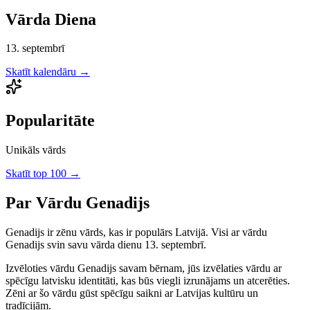
Vārda Diena
13. septembrī
Skatīt kalendāru →
Popularitāte
Unikāls vārds
Skatīt top 100 →
Par Vārdu
Genadijs
Genadijs
ir
zēnu
vārds, kas ir populārs Latvijā.
Visi ar vārdu
Genadijs svin savu vārda dienu 13. septembrī.
Izvēloties vārdu
Genadijs
savam bērnam, jūs izvēlaties vārdu ar
spēcīgu latvisku identitāti, kas būs viegli izrunājams un atcerēties.
Zēni
ar šo vārdu gūst spēcīgu saikni ar Latvijas kultūru un
tradīcijām.