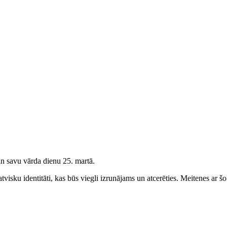
n savu vārda dienu 25. martā.
visku identitāti, kas būs viegli izrunājams un atcerēties.
Meitenes
ar šo