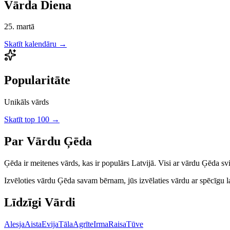
Vārda Diena
25. martā
Skatīt kalendāru →
Popularitāte
Unikāls vārds
Skatīt top 100 →
Par Vārdu
Ģēda
Ģēda
ir
meitenes
vārds, kas ir populārs Latvijā.
Visi ar vārdu Ģēda svi
Izvēloties vārdu
Ģēda
savam bērnam, jūs izvēlaties vārdu ar spēcīgu lat
Līdzīgi Vārdi
Alesja
Aista
Evija
Tāla
Agrīte
Irma
Raisa
Tūve