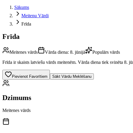
Sākums
Meitenu Vārdi
Frīda
Frīda
Meitenes vārds
Vārda diena:
8. jūnijā
Populārs vārds
Frīda
ir skaists latviešu vārds
meitenēm
.
Vārda diena tiek svinēta 8. jū
Pievienot Favorītiem
Sākt Vārdu Meklēšanu
Dzimums
Meitenes vārds