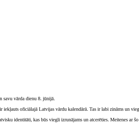
n savu vārda dienu 8. jūnijā.
 iekļauts oficiālajā Latvijas vārdu kalendārā. Tas ir labi zināms un vieg
visku identitāti, kas būs viegli izrunājams un atcerēties.
Meitenes
ar šo