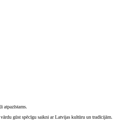
li atpazīstams.
 vārdu gūst spēcīgu saikni ar Latvijas kultūru un tradīcijām.