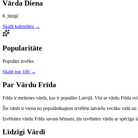
Vārda Diena
8. jūnijā
Skatīt kalendāru →
Popularitāte
Populārs izvēles
Skatīt top 100 →
Par Vārdu
Frīda
Frīda
ir
meitenes
vārds, kas ir populārs Latvijā.
Visi ar vārdu Frīda svi
Šis vārds ir viena no populārākajiem izvēlēm latviešu vecāku vidū un ir
Izvēloties vārdu
Frīda
savam bērnam, jūs izvēlaties vārdu ar spēcīgu lat
Līdzīgi Vārdi