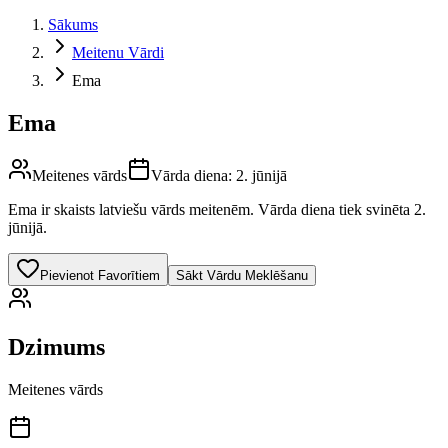
Sākums
Meitenu Vārdi
Ema
Ema
Meitenes vārds
Vārda diena:
2. jūnijā
Ema
ir skaists latviešu vārds
meitenēm
.
Vārda diena tiek svinēta 2.
jūnijā.
Pievienot Favorītiem
Sākt Vārdu Meklēšanu
Dzimums
Meitenes vārds