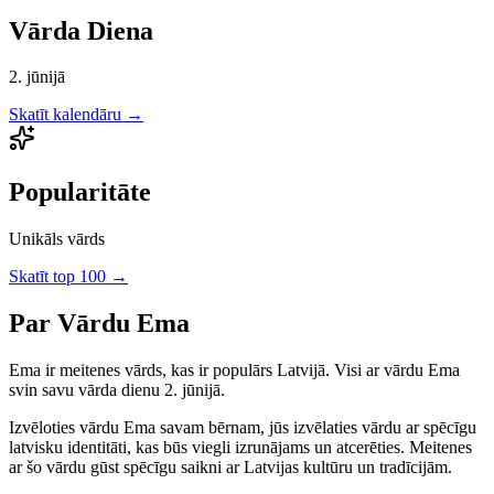
Vārda Diena
2. jūnijā
Skatīt kalendāru →
Popularitāte
Unikāls vārds
Skatīt top 100 →
Par Vārdu
Ema
Ema
ir
meitenes
vārds, kas ir populārs Latvijā.
Visi ar vārdu Ema
svin savu vārda dienu 2. jūnijā.
Izvēloties vārdu
Ema
savam bērnam, jūs izvēlaties vārdu ar spēcīgu
latvisku identitāti, kas būs viegli izrunājams un atcerēties.
Meitenes
ar šo vārdu gūst spēcīgu saikni ar Latvijas kultūru un tradīcijām.