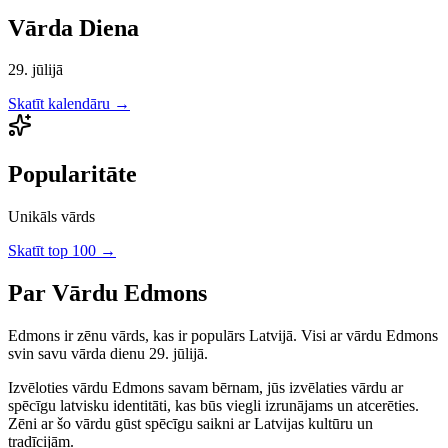
Vārda Diena
29. jūlijā
Skatīt kalendāru →
Popularitāte
Unikāls vārds
Skatīt top 100 →
Par Vārdu
Edmons
Edmons
ir
zēnu
vārds, kas ir populārs Latvijā.
Visi ar vārdu Edmons
svin savu vārda dienu 29. jūlijā.
Izvēloties vārdu
Edmons
savam bērnam, jūs izvēlaties vārdu ar
spēcīgu latvisku identitāti, kas būs viegli izrunājams un atcerēties.
Zēni
ar šo vārdu gūst spēcīgu saikni ar Latvijas kultūru un
tradīcijām.