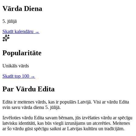
Vārda Diena
5. jūlijā
Skatīt kalendāru →
Popularitāte
Unikāls vārds
Skatīt top 100 →
Par Vārdu
Edita
Edita
ir
meitenes
vārds, kas ir populārs Latvijā.
Visi ar vārdu Edita
svin savu vārda dienu 5. jūlijā.
Izvēloties vārdu
Edita
savam bērnam, jūs izvēlaties vārdu ar spēcīgu
latvisku identitāti, kas būs viegli izrunājams un atcerēties.
Meitenes
ar šo vārdu gūst spēcīgu saikni ar Latvijas kultūru un tradīcijām.