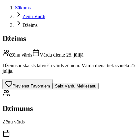
Sākums
Zēnu Vārdi
Džeims
Džeims
Zēnu vārds
Vārda diena:
25. jūlijā
Džeims
ir skaists latviešu vārds
zēniem
.
Vārda diena tiek svinēta 25.
jūlijā.
Pievienot Favorītiem
Sākt Vārdu Meklēšanu
Dzimums
Zēnu vārds