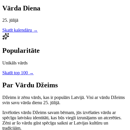
Vārda Diena
25. jūlijā
Skatīt kalendāru →
Popularitāte
Unikāls vārds
Skatīt top 100 →
Par Vārdu
Džeims
Džeims
ir
zēnu
vārds, kas ir populārs Latvijā.
Visi ar vārdu Džeims
svin savu vārda dienu 25. jūlijā.
Izvēloties vārdu
Džeims
savam bērnam, jūs izvēlaties vārdu ar
spēcīgu latvisku identitāti, kas būs viegli izrunājams un atcerēties.
Zēni
ar šo vārdu gūst spēcīgu saikni ar Latvijas kultūru un
tradīcijām.