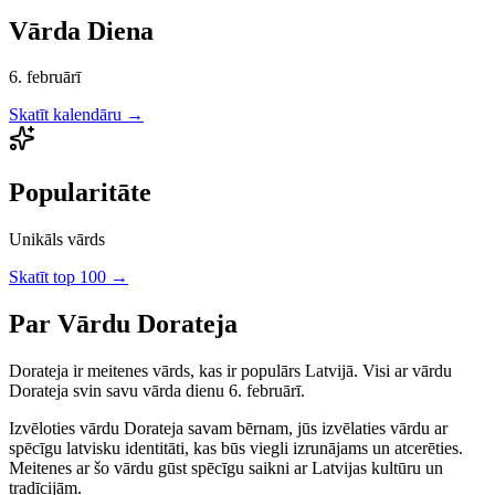
Vārda Diena
6. februārī
Skatīt kalendāru →
Popularitāte
Unikāls vārds
Skatīt top 100 →
Par Vārdu
Dorateja
Dorateja
ir
meitenes
vārds, kas ir populārs Latvijā.
Visi ar vārdu
Dorateja svin savu vārda dienu 6. februārī.
Izvēloties vārdu
Dorateja
savam bērnam, jūs izvēlaties vārdu ar
spēcīgu latvisku identitāti, kas būs viegli izrunājams un atcerēties.
Meitenes
ar šo vārdu gūst spēcīgu saikni ar Latvijas kultūru un
tradīcijām.