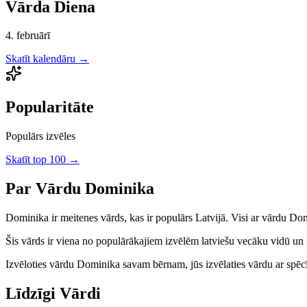
Vārda Diena
4. februārī
Skatīt kalendāru →
Popularitāte
Populārs izvēles
Skatīt top 100 →
Par Vārdu
Dominika
Dominika
ir
meitenes
vārds, kas ir populārs Latvijā.
Visi ar vārdu Dom
Šis vārds ir viena no populārākajiem izvēlēm latviešu vecāku vidū un ir
Izvēloties vārdu
Dominika
savam bērnam, jūs izvēlaties vārdu ar spēcīg
Līdzīgi Vārdi