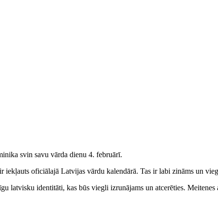
inika svin savu vārda dienu 4. februārī.
 iekļauts oficiālajā Latvijas vārdu kalendārā. Tas ir labi zināms un vieg
u latvisku identitāti, kas būs viegli izrunājams un atcerēties.
Meitenes