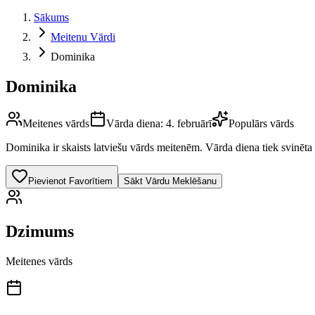
Sākums
Meitenu Vārdi
Dominika
Dominika
Meitenes vārds
Vārda diena:
4. februārī
Populārs vārds
Dominika
ir skaists latviešu vārds
meitenēm
.
Vārda diena tiek svinēta 
Pievienot Favorītiem
Sākt Vārdu Meklēšanu
Dzimums
Meitenes vārds