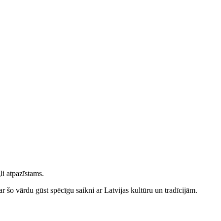
li atpazīstams.
ar šo vārdu gūst spēcīgu saikni ar Latvijas kultūru un tradīcijām.