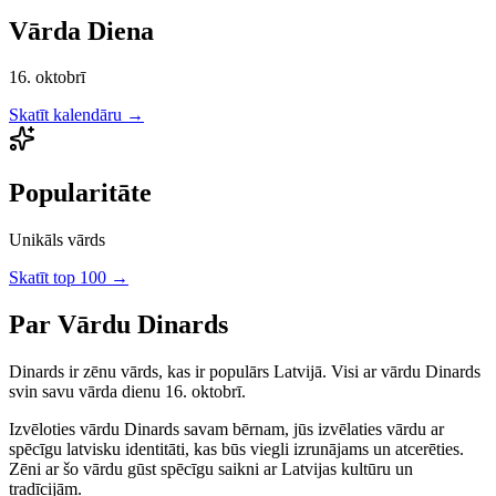
Vārda Diena
16. oktobrī
Skatīt kalendāru →
Popularitāte
Unikāls vārds
Skatīt top 100 →
Par Vārdu
Dinards
Dinards
ir
zēnu
vārds, kas ir populārs Latvijā.
Visi ar vārdu Dinards
svin savu vārda dienu 16. oktobrī.
Izvēloties vārdu
Dinards
savam bērnam, jūs izvēlaties vārdu ar
spēcīgu latvisku identitāti, kas būs viegli izrunājams un atcerēties.
Zēni
ar šo vārdu gūst spēcīgu saikni ar Latvijas kultūru un
tradīcijām.