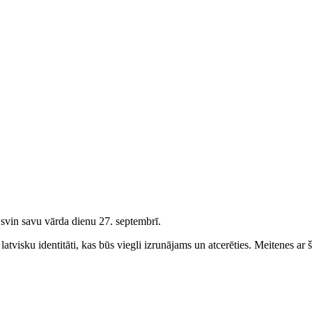
 svin savu vārda dienu 27. septembrī.
atvisku identitāti, kas būs viegli izrunājams un atcerēties.
Meitenes
ar š