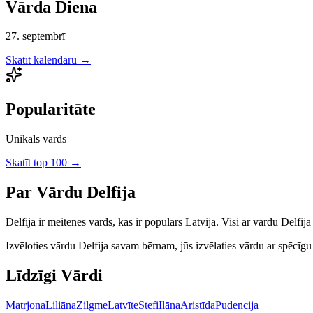
Vārda Diena
27. septembrī
Skatīt kalendāru →
Popularitāte
Unikāls vārds
Skatīt top 100 →
Par Vārdu
Delfija
Delfija
ir
meitenes
vārds, kas ir populārs Latvijā.
Visi ar vārdu Delfija
Izvēloties vārdu
Delfija
savam bērnam, jūs izvēlaties vārdu ar spēcīgu l
Līdzīgi Vārdi
Matrjona
Liliāna
Zilgme
Latvīte
Stefi
Ilāna
Aristīda
Pudencija