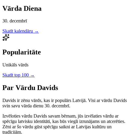
Vārda Diena
30. decembrī
Skatīt kalendāru →
Popularitāte
Unikāls vārds
Skatīt top 100 →
Par Vārdu
Davids
Davids
ir
zēnu
vārds, kas ir populārs Latvijā.
Visi ar vārdu Davids
svin savu vārda dienu 30. decembrī.
Izvēloties vārdu
Davids
savam bērnam, jūs izvēlaties vārdu ar
spēcīgu latvisku identitāti, kas būs viegli izrunājams un atcerēties.
Zēni
ar šo vārdu gūst spēcīgu saikni ar Latvijas kultūru un
tradīcijām.