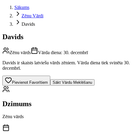
Sākums
Zēnu Vārdi
Davids
Davids
Zēnu vārds
Vārda diena:
30. decembrī
Davids
ir skaists latviešu vārds
zēniem
.
Vārda diena tiek svinēta 30.
decembrī.
Pievienot Favorītiem
Sākt Vārdu Meklēšanu
Dzimums
Zēnu vārds