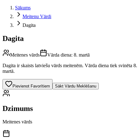
Sākums
Meitenu Vārdi
Dagita
Dagita
Meitenes vārds
Vārda diena:
8. martā
Dagita
ir skaists latviešu vārds
meitenēm
.
Vārda diena tiek svinēta 8.
martā.
Pievienot Favorītiem
Sākt Vārdu Meklēšanu
Dzimums
Meitenes vārds