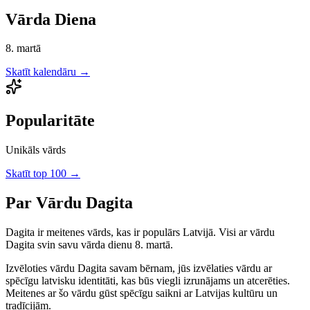
Vārda Diena
8. martā
Skatīt kalendāru →
Popularitāte
Unikāls vārds
Skatīt top 100 →
Par Vārdu
Dagita
Dagita
ir
meitenes
vārds, kas ir populārs Latvijā.
Visi ar vārdu
Dagita svin savu vārda dienu 8. martā.
Izvēloties vārdu
Dagita
savam bērnam, jūs izvēlaties vārdu ar
spēcīgu latvisku identitāti, kas būs viegli izrunājams un atcerēties.
Meitenes
ar šo vārdu gūst spēcīgu saikni ar Latvijas kultūru un
tradīcijām.