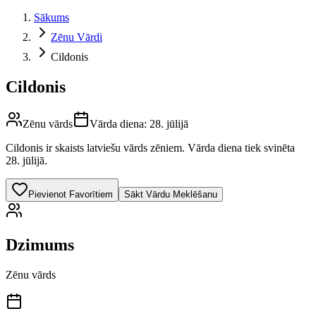
Sākums
Zēnu Vārdi
Cildonis
Cildonis
Zēnu vārds
Vārda diena:
28. jūlijā
Cildonis
ir skaists latviešu vārds
zēniem
.
Vārda diena tiek svinēta
28. jūlijā.
Pievienot Favorītiem
Sākt Vārdu Meklēšanu
Dzimums
Zēnu vārds