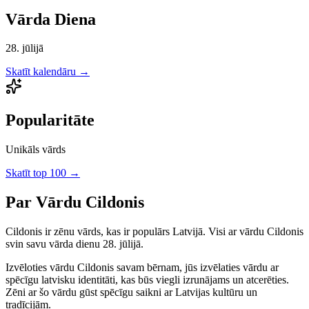
Vārda Diena
28. jūlijā
Skatīt kalendāru →
Popularitāte
Unikāls vārds
Skatīt top 100 →
Par Vārdu
Cildonis
Cildonis
ir
zēnu
vārds, kas ir populārs Latvijā.
Visi ar vārdu Cildonis
svin savu vārda dienu 28. jūlijā.
Izvēloties vārdu
Cildonis
savam bērnam, jūs izvēlaties vārdu ar
spēcīgu latvisku identitāti, kas būs viegli izrunājams un atcerēties.
Zēni
ar šo vārdu gūst spēcīgu saikni ar Latvijas kultūru un
tradīcijām.