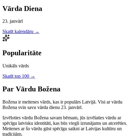
Vārda Diena
23. janvārī
Skatīt kalendāru →
Popularitāte
Unikāls vārds
Skatīt top 100 →
Par Vārdu
Božena
Božena
ir
meitenes
vārds, kas ir populārs Latvijā.
Visi ar vārdu
Božena svin savu vārda dienu 23. janvārī.
Izvēloties vārdu
Božena
savam bērnam, jūs izvēlaties vārdu ar
spēcīgu latvisku identitāti, kas būs viegli izrunājams un atcerēties.
Meitenes
ar šo vārdu gūst spēcīgu saikni ar Latvijas kultūru un
tradīcijām.