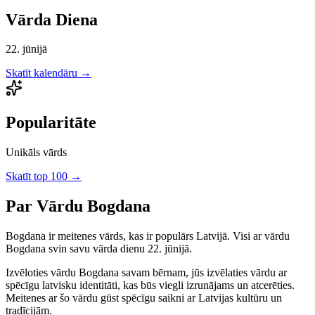
Vārda Diena
22. jūnijā
Skatīt kalendāru →
Popularitāte
Unikāls vārds
Skatīt top 100 →
Par Vārdu
Bogdana
Bogdana
ir
meitenes
vārds, kas ir populārs Latvijā.
Visi ar vārdu
Bogdana svin savu vārda dienu 22. jūnijā.
Izvēloties vārdu
Bogdana
savam bērnam, jūs izvēlaties vārdu ar
spēcīgu latvisku identitāti, kas būs viegli izrunājams un atcerēties.
Meitenes
ar šo vārdu gūst spēcīgu saikni ar Latvijas kultūru un
tradīcijām.