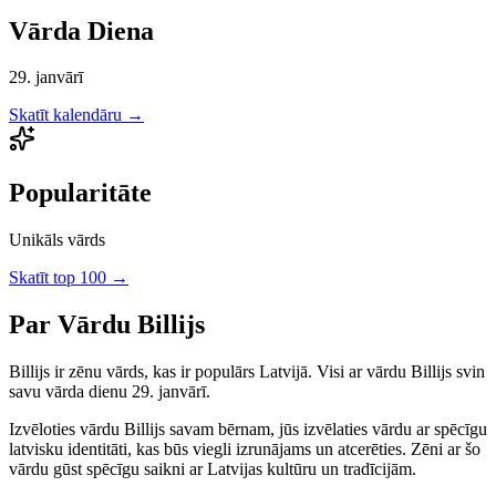
Vārda Diena
29. janvārī
Skatīt kalendāru →
Popularitāte
Unikāls vārds
Skatīt top 100 →
Par Vārdu
Billijs
Billijs
ir
zēnu
vārds, kas ir populārs Latvijā.
Visi ar vārdu Billijs svin
savu vārda dienu 29. janvārī.
Izvēloties vārdu
Billijs
savam bērnam, jūs izvēlaties vārdu ar spēcīgu
latvisku identitāti, kas būs viegli izrunājams un atcerēties.
Zēni
ar šo
vārdu gūst spēcīgu saikni ar Latvijas kultūru un tradīcijām.