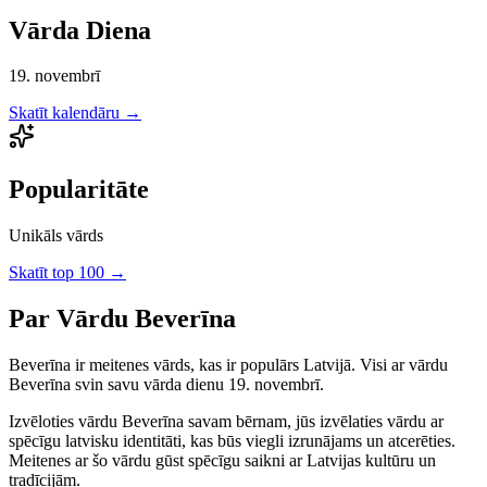
Vārda Diena
19. novembrī
Skatīt kalendāru →
Popularitāte
Unikāls vārds
Skatīt top 100 →
Par Vārdu
Beverīna
Beverīna
ir
meitenes
vārds, kas ir populārs Latvijā.
Visi ar vārdu
Beverīna svin savu vārda dienu 19. novembrī.
Izvēloties vārdu
Beverīna
savam bērnam, jūs izvēlaties vārdu ar
spēcīgu latvisku identitāti, kas būs viegli izrunājams un atcerēties.
Meitenes
ar šo vārdu gūst spēcīgu saikni ar Latvijas kultūru un
tradīcijām.