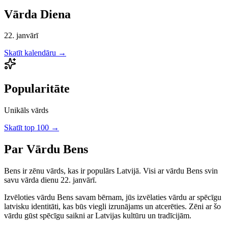
Vārda Diena
22. janvārī
Skatīt kalendāru →
Popularitāte
Unikāls vārds
Skatīt top 100 →
Par Vārdu
Bens
Bens
ir
zēnu
vārds, kas ir populārs Latvijā.
Visi ar vārdu Bens svin
savu vārda dienu 22. janvārī.
Izvēloties vārdu
Bens
savam bērnam, jūs izvēlaties vārdu ar spēcīgu
latvisku identitāti, kas būs viegli izrunājams un atcerēties.
Zēni
ar šo
vārdu gūst spēcīgu saikni ar Latvijas kultūru un tradīcijām.