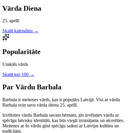
Vārda Diena
25. aprīlī
Skatīt kalendāru →
Popularitāte
Unikāls vārds
Skatīt top 100 →
Par Vārdu
Barbala
Barbala
ir
meitenes
vārds, kas ir populārs Latvijā.
Visi ar vārdu
Barbala svin savu vārda dienu 25. aprīlī.
Izvēloties vārdu
Barbala
savam bērnam, jūs izvēlaties vārdu ar
spēcīgu latvisku identitāti, kas būs viegli izrunājams un atcerēties.
Meitenes
ar šo vārdu gūst spēcīgu saikni ar Latvijas kultūru un
tradīcijām.