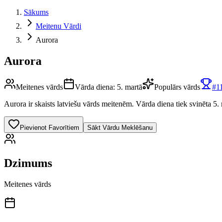
Sākums
Meitenu Vārdi
Aurora
Aurora
Meitenes vārds
Vārda diena:
5. martā
Populārs vārds
#
1
Aurora
ir skaists latviešu vārds
meitenēm
.
Vārda diena tiek svinēta 5. 
Pievienot Favorītiem
Sākt Vārdu Meklēšanu
Dzimums
Meitenes vārds