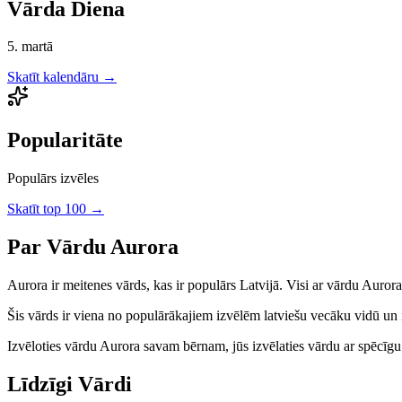
Vārda Diena
5. martā
Skatīt kalendāru →
Popularitāte
Populārs izvēles
Skatīt top 100 →
Par Vārdu
Aurora
Aurora
ir
meitenes
vārds, kas ir populārs Latvijā.
Visi ar vārdu Aurora
Šis vārds ir viena no populārākajiem izvēlēm latviešu vecāku vidū un ir
Izvēloties vārdu
Aurora
savam bērnam, jūs izvēlaties vārdu ar spēcīgu l
Līdzīgi Vārdi