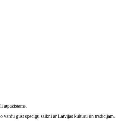
li atpazīstams.
o vārdu gūst spēcīgu saikni ar Latvijas kultūru un tradīcijām.