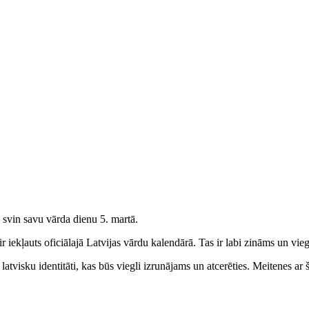
 svin savu vārda dienu 5. martā.
 iekļauts oficiālajā Latvijas vārdu kalendārā. Tas ir labi zināms un vieg
atvisku identitāti, kas būs viegli izrunājams un atcerēties.
Meitenes
ar š