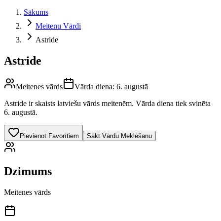
Sākums
Meitenu Vārdi
Astride
Astride
Meitenes vārds
Vārda diena:
6. augustā
Astride
ir skaists latviešu vārds
meitenēm
.
Vārda diena tiek svinēta
6. augustā.
Pievienot Favorītiem
Sākt Vārdu Meklēšanu
Dzimums
Meitenes vārds