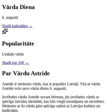
Vārda Diena
6. augustā
Skatīt kalendāru →
Popularitāte
Unikāls vārds
Skatīt top 100 →
Par Vārdu
Astride
Astride
ir
meitenes
vārds, kas ir populārs Latvijā.
Visi ar vārdu
Astride svin savu vārda dienu 6. augustā.
Izvēloties vārdu
Astride
savam bērnam, jūs izvēlaties vārdu ar
spēcīgu latvisku identitāti, kas būs viegli izrunājams un atcerēties.
Meitenes
ar šo vārdu gūst spēcīgu saikni ar Latvijas kultūru un
tradīcijām.